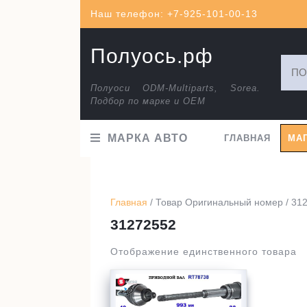
Перейти
Наш телефон: +7-925-101-00-13
к
содержимому
Полуось.рф
Искат
Полуоси ODM-Multiparts, Sorea.
Подбор по марке и ОЕМ
МАРКА АВТО
ГЛАВНАЯ
МА
Главная
/ Товар Оригинальный номер / 31
31272552
Отображение единственного товара