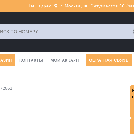
Наш адрес:
г. Москва, ш. Энтузиастов 56 (з
ь:
ГАЗИН
КОНТАКТЫ
МОЙ АККАУНТ
ОБРАТНАЯ СВЯЗЬ
272552