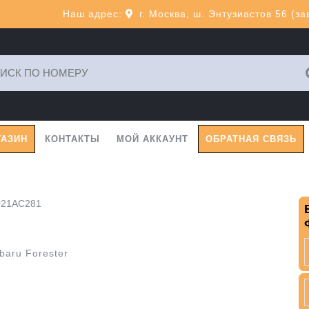
Наш адрес:
г. Москва, ш. Энтузиастов 56 (з
ь:
ГАЗИН
КОНТАКТЫ
МОЙ АККАУНТ
ОБРАТНАЯ СВЯЗЬ
021AC281
aru Forester