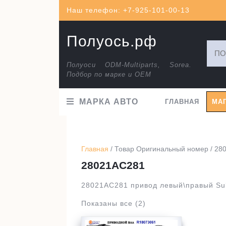
Перейти
Наш телефон: +7-925-101-00-13
к
содержимому
Полуось.рф
Искат
Полуоси ODM-Multiparts, Sorea.
Подбор по марке и ОЕМ
МАРКА АВТО
ГЛАВНАЯ
МА
Главная
/ Товар Оригинальный номер / 28
28021AC281
28021AC281 привод левый\правый Sub
Показаны все (2)