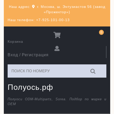
Перейти
Наш адрес:
г. Москва, ш. Энтузиастов 56 (завод
к
«Прожектор»)
содержимому
Наш телефон: +7-925-101-00-13
0
Корзина
Вход / Регистрация
Искать:
Полуось.рф
Полуоси ODM-Multiparts, Sorea. Подбор по марке и
ОЕМ