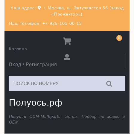
Перейти
Наш адрес:
г. Москва, ш. Энтузиастов 56 (завод
к
«Прожектор»)
содержимому
Наш телефон: +7-925-101-00-13
0
Корзина
Вход / Регистрация
Искать:
Полуось.рф
Полуоси ODM-Multiparts, Sorea. Подбор по марке и
ОЕМ