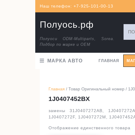
Перейти
Наш телефон: +7-925-101-00-13
к
содержимому
Полуось.рф
Искат
Полуоси ODM-Multiparts, Sorea.
Подбор по марке и ОЕМ
МАРКА АВТО
ГЛАВНАЯ
МА
Главная
/ Товар Оригинальный номер / 1J
1J0407452BX
замены 31J0407272AB, 1J0407272A
1J0407272F, 1J0407272M, 1J0407452
Отображение единственного товара