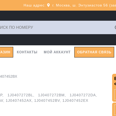
Наш адрес:
г. Москва, ш. Энтузиастов 56 (з
ь:
ГАЗИН
КОНТАКТЫ
МОЙ АККАУНТ
ОБРАТНАЯ СВЯЗЬ
0407452BX
P, 1J0407272BL, 1J0407272BM, 1J0407272DA,
AV, 1J0407452AX, 1J0407452BV, 1J0407452EX