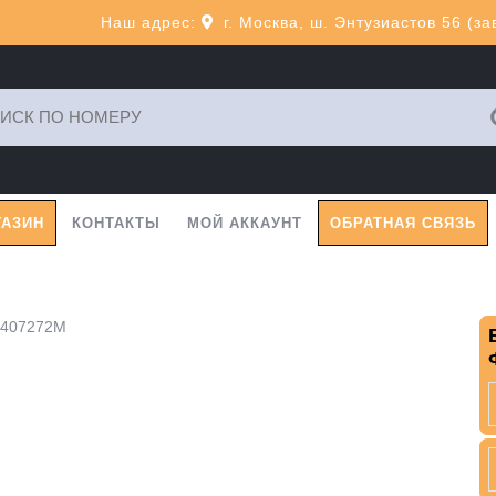
Наш адрес:
г. Москва, ш. Энтузиастов 56 (з
ь:
ГАЗИН
КОНТАКТЫ
МОЙ АККАУНТ
ОБРАТНАЯ СВЯЗЬ
0407272M