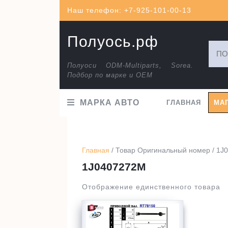
Перейти
Наш телефон: +7-925-101-00-13
к
содержимому
Полуось.рф
Искат
Полуоси ODM-Multiparts, Sorea.
Подбор по марке и ОЕМ
МАРКА АВТО
ГЛАВНАЯ
МА
Главная
/ Товар Оригинальный номер / 1J
1J0407272M
Отображение единственного товара