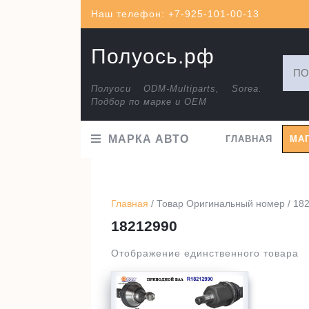
Перейти
Наш телефон: +7-925-101-00-13
к
содержимому
Полуось.рф
Искат
Полуоси ODM-Multiparts, Sorea.
Подбор по марке и ОЕМ
МАРКА АВТО
ГЛАВНАЯ
МА
Главная
/ Товар Оригинальный номер / 18
18212990
Отображение единственного товара