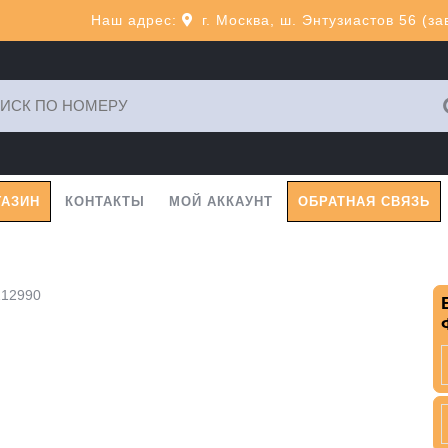
Наш адрес:
г. Москва, ш. Энтузиастов 56 (з
ь:
ГАЗИН
КОНТАКТЫ
МОЙ АККАУНТ
ОБРАТНАЯ СВЯЗЬ
212990