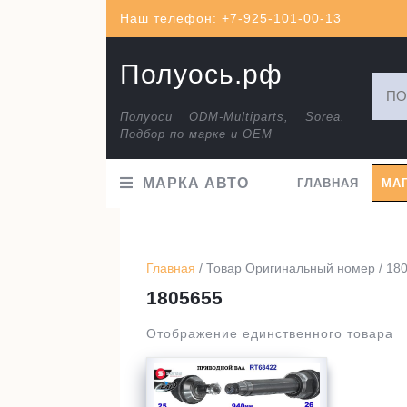
Перейти
Наш телефон: +7-925-101-00-13
к
содержимому
Полуось.рф
Искат
Полуоси ODM-Multiparts, Sorea.
Подбор по марке и ОЕМ
МАРКА АВТО
ГЛАВНАЯ
МА
Главная
/ Товар Оригинальный номер / 18
1805655
Отображение единственного товара