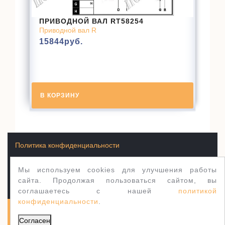
ПРИВОДНОЙ ВАЛ RT58254
Приводной вал R
15844
руб.
В КОРЗИНУ
Политика конфиденциальности
Мы используем cookies для улучшения работы
Условия продажи товаров
сайта. Продолжая пользоваться сайтом, вы
соглашаетесь с нашей
политикой
конфиденциальности
.
Полуось.рф 2003-2026
WordPress тема Jewellery
Согласен