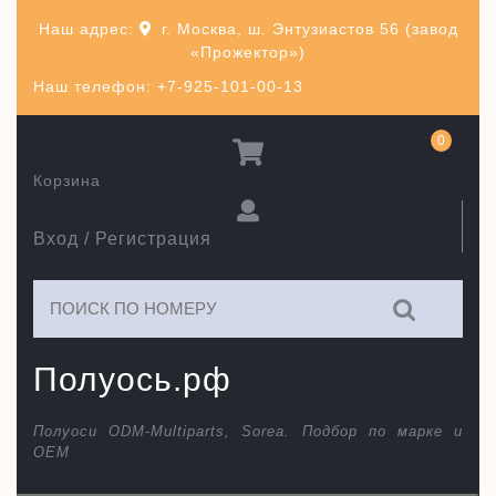
Перейти
Наш адрес:
г. Москва, ш. Энтузиастов 56 (завод
к
«Прожектор»)
содержимому
Наш телефон: +7-925-101-00-13
0
Корзина
Вход / Регистрация
Искать:
Полуось.рф
Полуоси ODM-Multiparts, Sorea. Подбор по марке и
ОЕМ