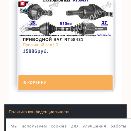
ПРИВОДНОЙ ВАЛ RT58431
Приводной вал LR
15886
руб.
В КОРЗИНУ
Политика конфиденциальности
Мы используем cookies для улучшения работы
Условия продажи товаров