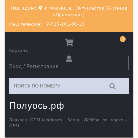
Перейти
Наш адрес:
г. Москва, ш. Энтузиастов 56 (завод
к
«Прожектор»)
содержимому
Наш телефон: +7-925-101-00-13
0
Корзина
Вход / Регистрация
Искать:
Полуось.рф
Полуоси ODM-Multiparts, Sorea. Подбор по марке и
ОЕМ