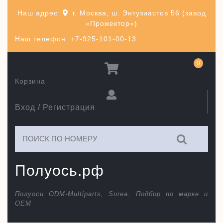
Перейти
Наш адрес:
г. Москва, ш. Энтузиастов 56 (завод
к
«Прожектор»)
содержимому
Наш телефон: +7-925-101-00-13
0
Корзина
Вход / Регистрация
Искать:
Полуось.рф
Полуоси ODM-Multiparts, Sorea. Подбор по марке и
ОЕМ