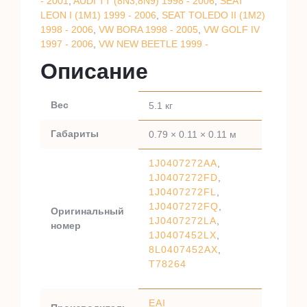
- 2001
,
AUDI TT (8N3,8N9) 1998 - 2006
,
SEAT
LEON I (1M1) 1999 - 2006
,
SEAT TOLEDO II (1M2)
1998 - 2006
,
VW BORA 1998 - 2005
,
VW GOLF IV
1997 - 2006
,
VW NEW BEETLE 1999 -
Описание
Вес
5.1 кг
Габариты
0.79 × 0.11 × 0.11 м
1J0407272AA
,
1J0407272FD
,
1J0407272FL
,
1J0407272FQ
,
Оригинальный
1J0407272LA
,
номер
1J0407452LX
,
8L0407452AX
,
T78264
EAI