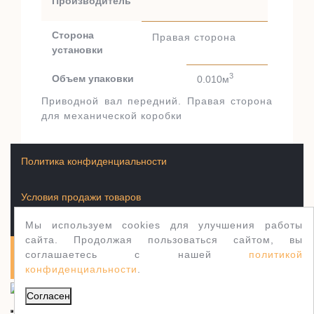
Производитель
Сторона
Правая сторона
установки
3
Объем упаковки
0.010м
Приводной вал передний. Правая сторона
для механической коробки
Политика конфиденциальности
Условия продажи товаров
Мы используем cookies для улучшения работы
сайта. Продолжая пользоваться сайтом, вы
соглашаетесь с нашей
политикой
Полуось.рф 2003-2026
WordPress тема Jewellery
конфиденциальности
.
Согласен