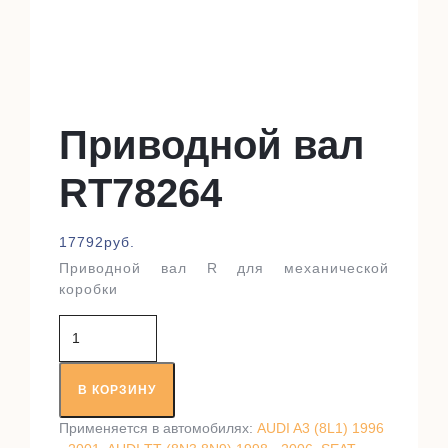
Приводной вал
RT78264
17792
руб.
Приводной вал R для механической
коробки
Количество
товара
Приводной
вал
В КОРЗИНУ
RT78264
Применяется в автомобилях:
AUDI A3 (8L1) 1996