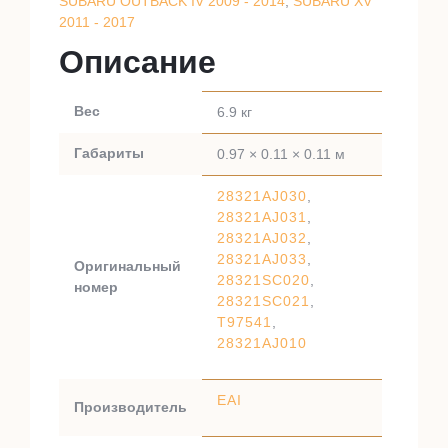
SUBARU OUTBACK IV 2009 - 2014
,
SUBARU XV
2011 - 2017
Описание
Вес
6.9 кг
Габариты
0.97 × 0.11 × 0.11 м
28321AJ030
,
28321AJ031
,
28321AJ032
,
28321AJ033
,
Оригинальный
28321SC020
,
номер
28321SC021
,
T97541
,
28321AJ010
EAI
Производитель