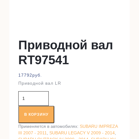
Приводной вал
RT97541
17792
руб.
Приводной вал LR
Количество
товара
Приводной
вал
В КОРЗИНУ
RT97541
Применяется в автомобилях:
SUBARU IMPREZA
III 2007 - 2011
,
SUBARU LEGACY V 2009 - 2014
,