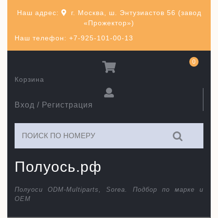
Перейти
Наш адрес:
г. Москва, ш. Энтузиастов 56 (завод
к
«Прожектор»)
содержимому
Наш телефон: +7-925-101-00-13
0
Корзина
Вход / Регистрация
Искать:
Полуось.рф
Полуоси ODM-Multiparts, Sorea. Подбор по марке и
ОЕМ