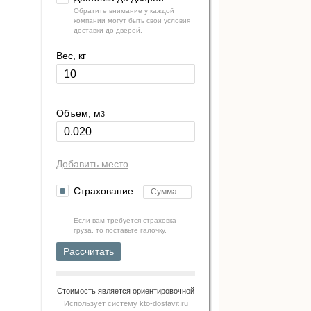
Обратите внимание у каждой
компании могут быть свои условия
доставки до дверей.
Вес, кг
Объем, м
3
Добавить место
Страхование
Если вам требуется страховка
груза, то поставьте галочку.
Рассчитать
Стоимость является
ориентировочной
Использует систему
kto-dostavit.ru