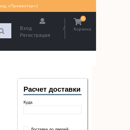
авод «Прожектор»)
0
Вход /
Корзина
Регистрация
Расчет доставки
Куда
Доставка до дверей