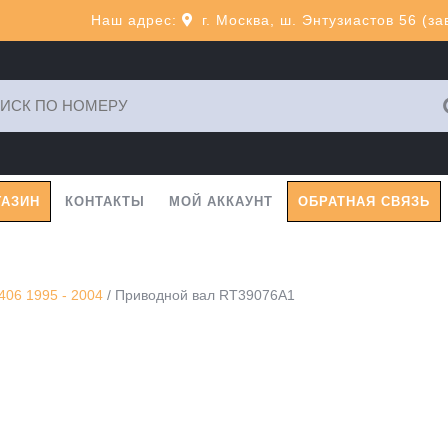
Наш адрес:
г. Москва, ш. Энтузиастов 56 (з
ь:
ГАЗИН
КОНТАКТЫ
МОЙ АККАУНТ
ОБРАТНАЯ СВЯЗЬ
06 1995 - 2004
/ Приводной вал RT39076A1