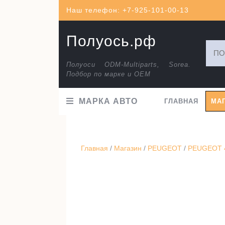
Перейти
Наш телефон: +7-925-101-00-13
к
содержимому
Полуось.рф
Искат
Полуоси ODM-Multiparts, Sorea.
Подбор по марке и ОЕМ
МАРКА АВТО
ГЛАВНАЯ
МА
Главная
/
Магазин
/
PEUGEOT
/
PEUGEOT 4