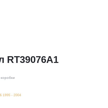
л RT39076A1
 коробки
 1995 - 2004