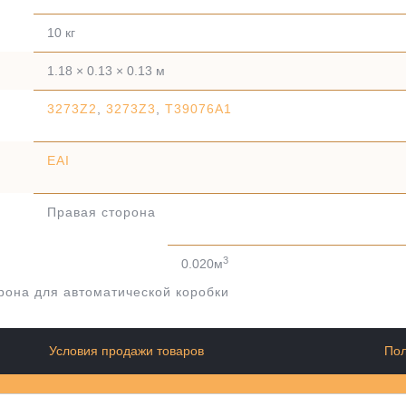
10 кг
1.18 × 0.13 × 0.13 м
3273Z2
,
3273Z3
,
T39076A1
EAI
Правая сторона
3
0.020м
рона для автоматической коробки
Условия продажи товаров
Пол
wellery