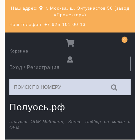
Перейти
Наш адрес:
г. Москва, ш. Энтузиастов 56 (завод
к
«Прожектор»)
содержимому
Наш телефон: +7-925-101-00-13
0
Корзина
Вход / Регистрация
Искать:
Полуось.рф
Полуоси ODM-Multiparts, Sorea. Подбор по марке и
ОЕМ