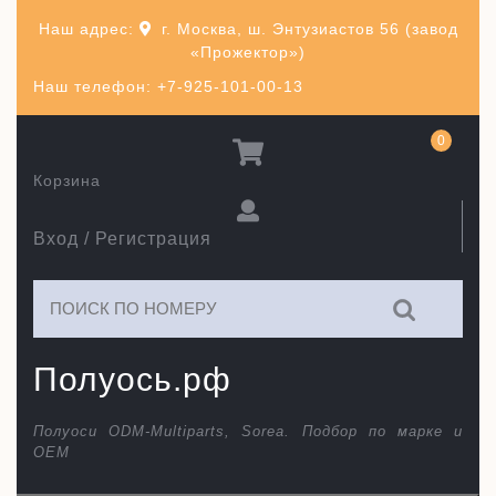
Перейти
Наш адрес:
г. Москва, ш. Энтузиастов 56 (завод
к
«Прожектор»)
содержимому
Наш телефон: +7-925-101-00-13
0
Корзина
Вход / Регистрация
Искать:
Полуось.рф
Полуоси ODM-Multiparts, Sorea. Подбор по марке и
ОЕМ