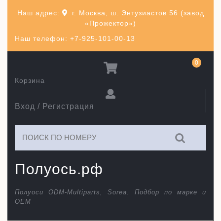
Перейти
Наш адрес:
г. Москва, ш. Энтузиастов 56 (завод
к
«Прожектор»)
содержимому
Наш телефон: +7-925-101-00-13
0
Корзина
Вход / Регистрация
Искать:
Полуось.рф
Полуоси ODM-Multiparts, Sorea. Подбор по марке и
ОЕМ