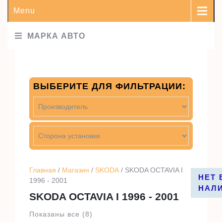
Menu
МАРКА АВТО
ВЫБЕРИТЕ ДЛЯ ФИЛЬТРАЦИИ:
Главная
/
Магазин
/
SKODA
/ SKODA OCTAVIA I
НЕТ 
НЕТ 
1996 - 2001
НАЛ
НАЛ
SKODA OCTAVIA I 1996 - 2001
Показаны все (8)