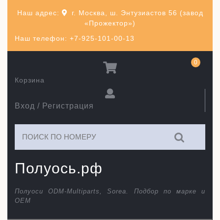
Перейти
Наш адрес:
г. Москва, ш. Энтузиастов 56 (завод
к
«Прожектор»)
содержимому
Наш телефон: +7-925-101-00-13
0
Корзина
Вход / Регистрация
Искать:
Полуось.рф
Полуоси ODM-Multiparts, Sorea. Подбор по марке и
ОЕМ