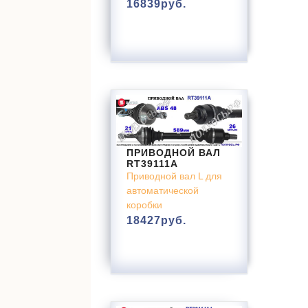
16839
руб.
ПРИВОДНОЙ ВАЛ
RT39111A
Приводной вал L для
автоматической
коробки
18427
руб.