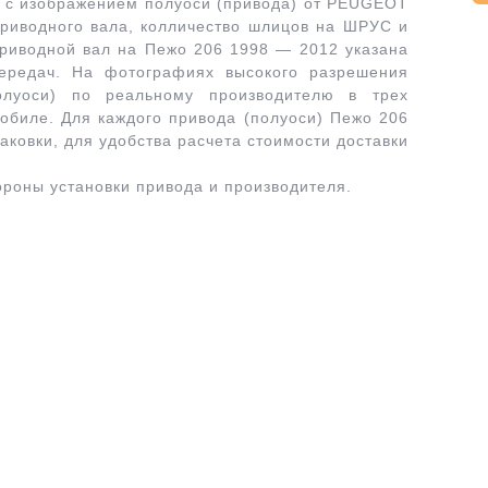
е с изображением полуоси (привода) от PEUGEOT
риводного вала, колличество шлицов на ШРУС и
приводной вал на Пежо 206 1998 — 2012 указана
передач. На фотографиях высокого разрешения
олуоси) по реальному производителю в трех
мобиле. Для каждого привода (полуоси) Пежо 206
аковки, для удобства расчета стоимости доставки
ороны установки привода и производителя.