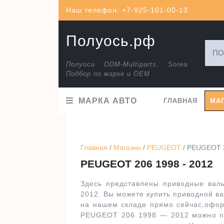
Перейти
Наш телефон: +7-925-101-00-13
к
содержимому
Полуось.рф
Искат
Полуоси ODM-Multiparts, Sorea.
Подбор по марке и ОЕМ
МАРКА АВТО
ГЛАВНАЯ
МА
Главная
/
Магазин
/
PEUGEOT
/ PEUGEOT 2
PEUGEOT 206 1998 - 2012
Здесь представлены приводные вал
2012. Вы можете купить приводной ва
на нашем складе прямо сейчас,оформ
PEUGEOT 206 1998 — 2012 можно по