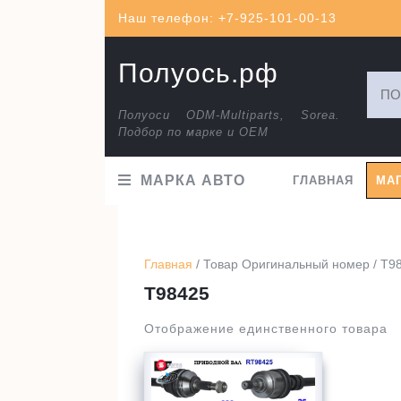
Перейти
Наш телефон: +7-925-101-00-13
к
содержимому
Полуось.рф
Искат
Полуоси ODM-Multiparts, Sorea.
Подбор по марке и ОЕМ
МАРКА АВТО
ГЛАВНАЯ
МА
Главная
/ Товар Оригинальный номер / T9
T98425
Отображение единственного товара