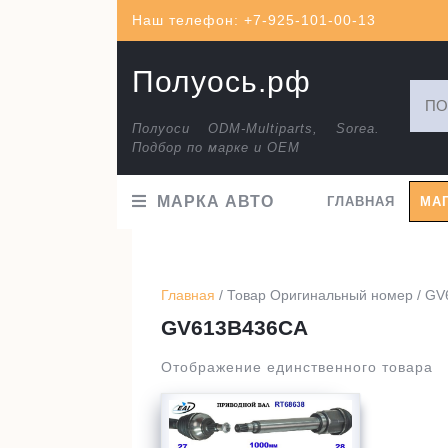
Перейти
Наш телефон: +7-925-101-00-13
к
содержимому
Полуось.рф
Искат
Полуоси ODM-Multiparts, Sorea.
Подбор по марке и ОЕМ
МАРКА АВТО
ГЛАВНАЯ
МА
Главная
/ Товар Оригинальный номер / G
GV613B436CA
Отображение единственного товара