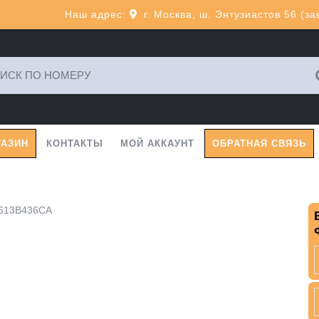
Наш адрес:
г. Москва, ш. Энтузиастов 56 (з
ь:
ГАЗИН
КОНТАКТЫ
МОЙ АККАУНТ
ОБРАТНАЯ СВЯЗЬ
V613B436CA