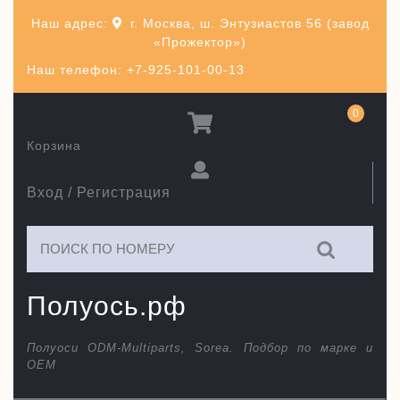
Перейти
Наш адрес:
г. Москва, ш. Энтузиастов 56 (завод
к
«Прожектор»)
содержимому
Наш телефон: +7-925-101-00-13
0
Корзина
Вход / Регистрация
Искать:
Полуось.рф
Полуоси ODM-Multiparts, Sorea. Подбор по марке и
ОЕМ