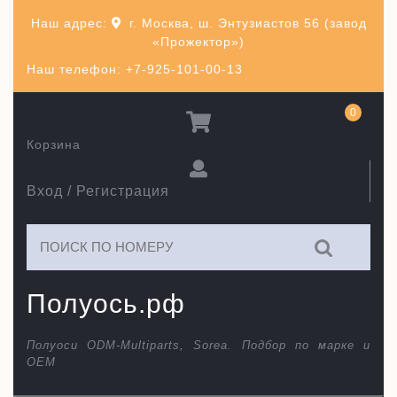
Перейти
Наш адрес:
г. Москва, ш. Энтузиастов 56 (завод
к
«Прожектор»)
содержимому
Наш телефон: +7-925-101-00-13
0
Корзина
Вход / Регистрация
Искать:
Полуось.рф
Полуоси ODM-Multiparts, Sorea. Подбор по марке и
ОЕМ