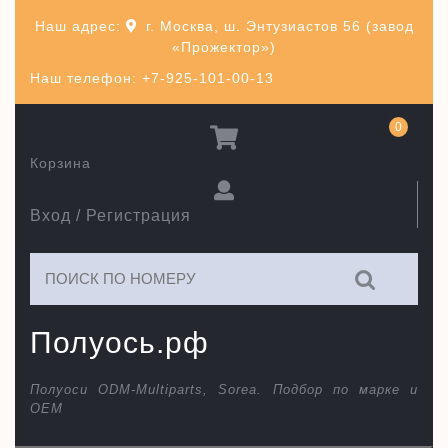
Перейти
Наш адрес:
г. Москва, ш. Энтузиастов 56 (завод
к
«Прожектор»)
содержимому
Наш телефон: +7-925-101-00-13
0
Корзина
Вход / Регистрация
Искать:
Полуось.рф
Полуоси ODM-Multiparts, Sorea. Подбор по марке и
ОЕМ